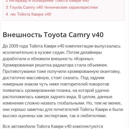
2
Интерьер и оснащение Тойота Камри v40
3
Тoyota Сamry v40 технические характеристики
4
лю Тойота Камри v40
Внешность Тoyota Сamry v40
До 2009 года Тойота Камри v40 комплектации выпускалась
исключительно в кузове седан. Потом дизайнеры
доработали и обновили внешность «Короны».
Хромированная решетка радиатора стала объемнее.
Противотуманки тоже получили хромированную окантовку,
достаточно массивную, стоит сказать. Под задним
номерным знаком чуть ниже повторителей поворотов
появилась хромированная планка, на которой удачно
расположилась камера заднего вида. В целом, данные
изменения сложно назвать глобальными. Но, тем не менее,
они хорошо заметны для почитателей Тойоты Камри и были
высоко оценены как экспертами, так и любителями.
Все автомобили Тойота Камри v40 комплектуются