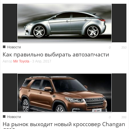
■
Новости
0
350
Как правильно выбирать автозапчасти
Автор
Mir Toyota
-
3 Апр, 2017
■
Новости
0
386
На рынок выходит новый кроссовер Changan