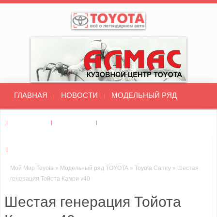
ГЛАВНАЯ
НОВОСТИ
МОДЕЛЬНЫЙ РЯД
ДИЛЕРЫ
ТЮНИНГ
ТЕСТ-ДРАЙВ
СТО : РЕМОНТ ТОЙОТА
Мой Мир Toyota
»
Модельный ряд TOYOTA
»
Toyota Camry
»
Шестая
генерация Тойота Камри v40
Шестая генерация Тойота