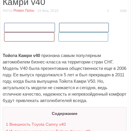
Камри v40
Автор
Роман Прінь
-
18 Фев, 2016
0
3488
Поделиться в Facebook
Поделиться ВКонтакте
Поделиться в Гугл+
Добавить в Twitter
Тойота Камри v40
признана самым популярным
автомобилем бизнес-класса на территории стран СНГ.
Модель V40 была презентована общественности еще в 2006
году. Ее выпуск продолжался 5 лет и был прекращен в 2011
году, когда была выпущена Тойота Камри V50. Но,
актуальность модели не снижается и сегодня, ведь
отличное качество, надежность и непревзойденный комфорт
будут привлекать автолюбителей всегда.
Содержание
1
Внешность Тoyota Сamry v40