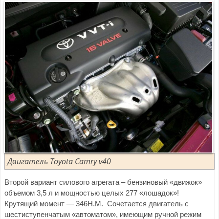
Двигатель Тoyota Сamry v40
Второй вариант силового агрегата – бензиновый «движок»
объемом 3,5 л и мощностью целых 277 «лошадок»!
Крутящий момент — 346Н.М. Сочетается двигатель с
шестиступенчатым «автоматом», имеющим ручной режим