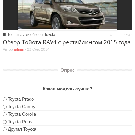
■
Тест-драйв и обзоры Toyota
0
27543
Обзор Тойота RAV4 с рестайлингом 2015 года
Автор
admin
-
22 Сен, 2014
Опрос
Какая модель лучше?
Toyota Prado
Toyota Camry
Toyota Corolla
Toyota Prius
Другая Toyota