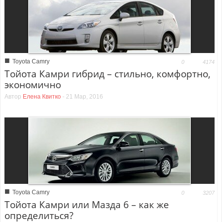
■
Toyota Camry
0
4174
Тойота Камри гибрид – стильно, комфортно,
экономично
Автор
Елена Квитко
-
21 Мар, 2016
■
Toyota Camry
0
3207
Тойота Камри или Мазда 6 – как же
определиться?