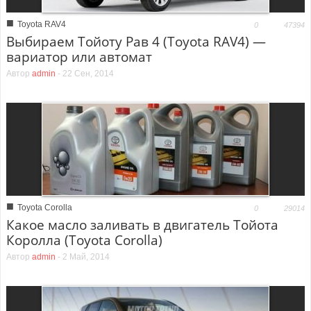
■
Toyota RAV4
0
47394
Выбираем Тойоту Рав 4 (Toyota RAV4) —
вариатор или автомат
Автор
admin
-
22 Сен, 2014
■
Toyota Corolla
0
29014
Какое масло заливать в двигатель Тойота
Королла (Toyota Corolla)
Автор
admin
-
2 Май, 2014