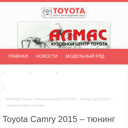
ГЛАВНАЯ
НОВОСТИ
МОДЕЛЬНЫЙ РЯД
ДИЛЕРЫ
ТЮНИНГ
ТЕСТ-ДРАЙВ
СТО : РЕМОНТ ТОЙОТА
Мой Мир Toyota
»
Модельный ряд TOYOTA
»
Toyota Camry 2015 –
тюнинг кузова и салона
Toyota Camry 2015 – тюнинг