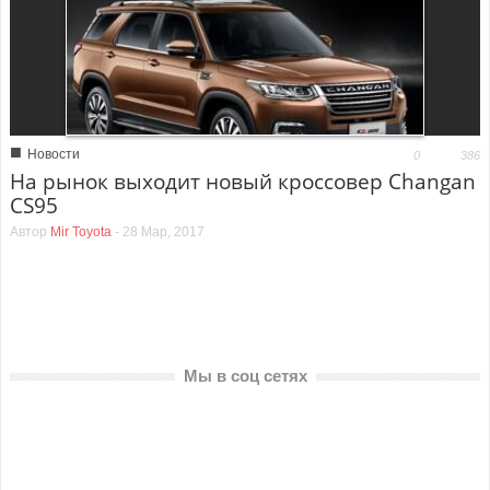
■
Новости
0
386
На рынок выходит новый кроссовер Changan
CS95
Автор
Mir Toyota
-
28 Мар, 2017
Мы в соц сетях