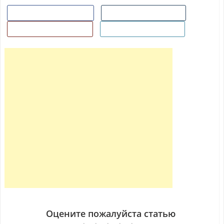
Поделиться в Facebook
Поделиться ВКонтакте
Поделиться в Гугл+
Добавить в Twitter
Оцените пожалуйста статью