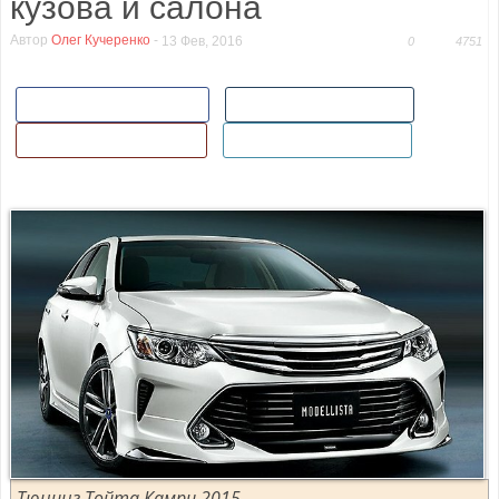
кузова и салона
Автор
Олег Кучеренко
-
13 Фев, 2016
0
4751
Поделиться в Facebook
Поделиться ВКонтакте
Поделиться в Гугл+
Добавить в Twitter
Тюнинг Тойта Камри 2015