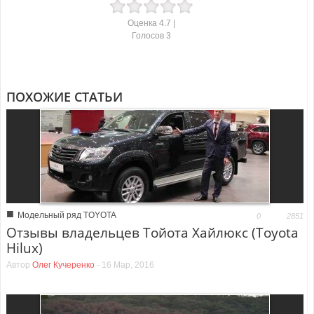
Оценка
4.7
|
Голосов
3
ПОХОЖИЕ СТАТЬИ
■
Модельный ряд TOYOTA
0
2851
Отзывы владельцев Тойота Хайлюкс (Toyota
Hilux)
Автор
Олег Кучеренко
-
16 Мар, 2016