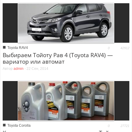
■
Toyota RAV4
0
42912
Выбираем Тойоту Рав 4 (Toyota RAV4) —
вариатор или автомат
Автор
admin
-
22 Сен, 2014
■
Toyota Corolla
0
27721