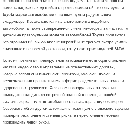
железного коня заставляют хозяина подзабыть о таком условном
недостатке, как находящийся с противоположной стороны руль, и
toyota марки автомобилей
с правым рулем радуют своих
владельцев. Касательно капитального ремонта подобного
автомобиля, а также своевременной смены некоторых запчастей, то
детали на праворульные
модели автомобилей
Toyota
продаются
без ограничений, выбор вполне широкий и не требует экстра-усилий,
связанных с непростой доставкой, как у некоторых моделей BMW.
Ко всем позитивам праворульной автомашины есть один огромный
негатив неудобство в управлении на отечественных дорогах,
которые заполнены выбоинами, пробками, ухабами, ямами, и
всевозможными препятствиями в форме разделительных полос и
здоровенных грузовиков. Хозяевам праворульных автомашин
приходится следить за встречной полосой с помощью особой
системы зеркал, или автомобильного навигатора с видеокамерой.
Совершать обгон другой автомашины тоже нужно с опаской, заранее
проверив расстояние и степень риска, а переключение передач
производить левой рукой.